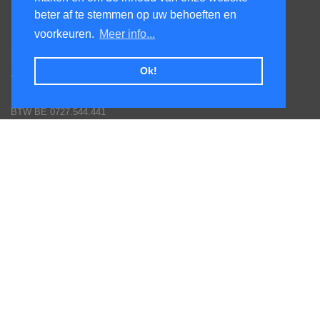
beter af te stemmen op uw behoeften en
KenS services bv
voorkeuren.
Meer info...
Honsdonkstraat 25A
3120 Tremelo
Ok!
Tel. 016/60.93.00 - 0475/620.520
Email: info@poolservices.be
BTW BE 0727.544.441
Veel gestelde vragen
Toestellen monteren
Hoe een bestelling plaatsen
Afhalingen
Goederen terug sturen
Betaal mogelijkheden
Garantie voorwaarden fabrikanten
Inschrijven nieuws en promotie brieven
Volg ons op