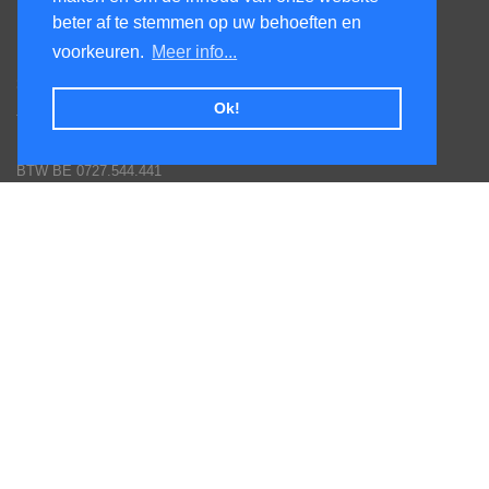
beter af te stemmen op uw behoeften en
KenS services bv
voorkeuren.
Meer info...
Honsdonkstraat 25A
3120 Tremelo
Ok!
Tel. 016/60.93.00 - 0475/620.520
Email: info@poolservices.be
BTW BE 0727.544.441
Veel gestelde vragen
Hoe een bestelling plaatsen
Afhalingen
Toestellen monteren
Goederen terug sturen
Betaal mogelijkheden
Garantie voorwaarden fabrikanten
Inschrijven nieuws en promotie brieven
Volg ons op