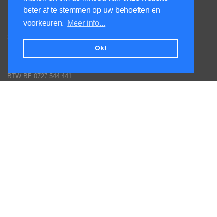
beter af te stemmen op uw behoeften en
KenS services bv
voorkeuren.
Meer info...
Honsdonkstraat 25A
3120 Tremelo
Ok!
Tel. 016/60.93.00 - 0475/620.520
Email: info@poolservices.be
BTW BE 0727.544.441
Veel gestelde vragen
Toestellen monteren
Hoe een bestelling plaatsen
Afhalingen
Goederen terug sturen
Betaal mogelijkheden
Garantie voorwaarden fabrikanten
Inschrijven nieuws en promotie brieven
Volg ons op