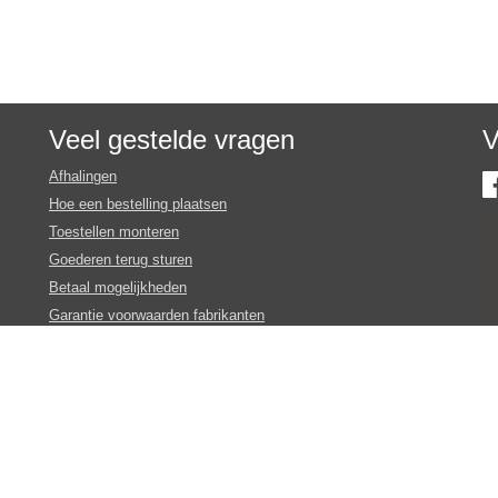
Veel gestelde vragen
V
Afhalingen
Hoe een bestelling plaatsen
Toestellen monteren
Goederen terug sturen
Betaal mogelijkheden
Garantie voorwaarden fabrikanten
Inschrijven nieuws en promotie brieven