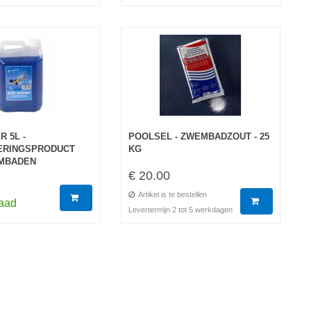
R 5L -
POOLSEL - ZWEMBADZOUT - 25
ERINGSPRODUCT
KG
MBADEN
€ 20.00
Artikel is te bestellen
raad
Levertermijn 2 tot 5 werkdagen