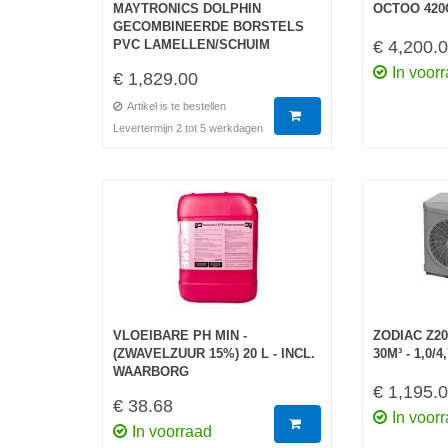
MAYTRONICS DOLPHIN
OCTOO 420
GECOMBINEERDE BORSTELS
PVC LAMELLEN/SCHUIM
€ 4,200.
In voor
€ 1,829.00
Artikel is te bestellen
Levertermijn 2 tot 5 werkdagen
VLOEIBARE PH MIN -
ZODIAC Z200
(ZWAVELZUUR 15%) 20 L - INCL.
30M³ - 1,0/
WAARBORG
€ 1,195.
€ 38.68
In voor
In voorraad