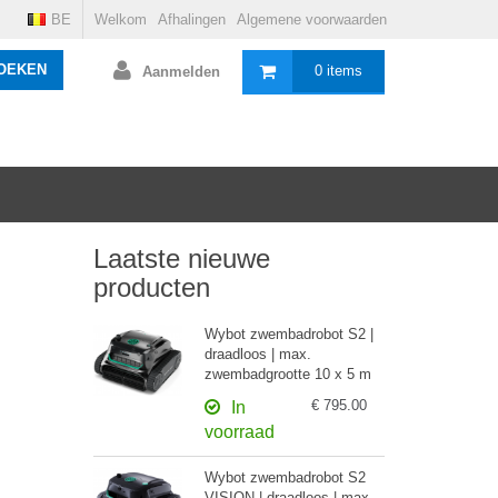
BE
Welkom
Afhalingen
Algemene voorwaarden
OEKEN
0 items
Aanmelden
Laatste nieuwe
producten
Wybot zwembadrobot S2 |
draadloos | max.
zwembadgrootte 10 x 5 m
€ 795.00
In
voorraad
Wybot zwembadrobot S2
VISION | draadloos | max.