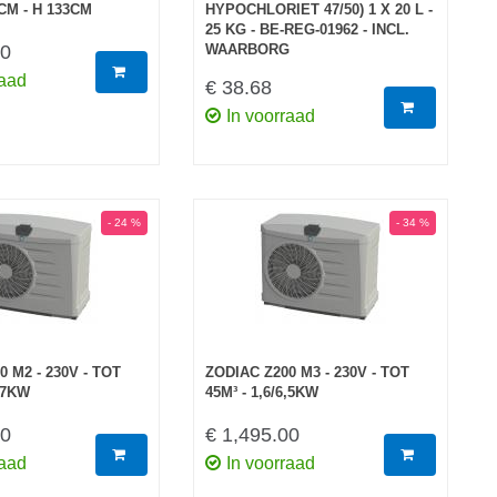
CM - H 133CM
HYPOCHLORIET 47/50) 1 X 20 L -
25 KG - BE-REG-01962 - INCL.
00
WAARBORG
raad
€ 38.68
In voorraad
- 24 %
- 34 %
 M2 - 230V - TOT
ZODIAC Z200 M3 - 230V - TOT
4,7KW
45M³ - 1,6/6,5KW
00
€ 1,495.00
raad
In voorraad