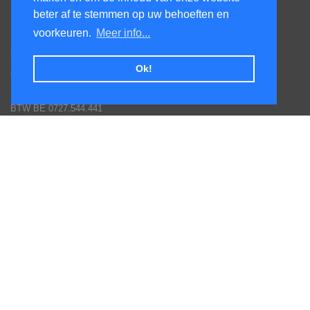
beter af te stemmen op uw behoeften en
KenS services bv
voorkeuren.
Meer info...
Honsdonkstraat 25A
3120 Tremelo
Ok!
Tel. 016/60.93.00 - 0475/620.520
Email: info@poolservices.be
BTW BE 0727.544.441
Veel gestelde vragen
Toestellen monteren
Hoe een bestelling plaatsen
Afhalingen
Goederen terug sturen
Betaal mogelijkheden
Garantie voorwaarden fabrikanten
Inschrijven nieuws en promotie brieven
Volg ons op