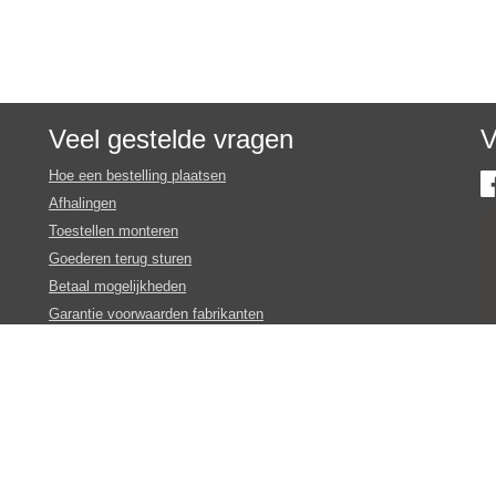
Veel gestelde vragen
V
Hoe een bestelling plaatsen
Afhalingen
Toestellen monteren
Goederen terug sturen
Betaal mogelijkheden
Garantie voorwaarden fabrikanten
Inschrijven nieuws en promotie brieven