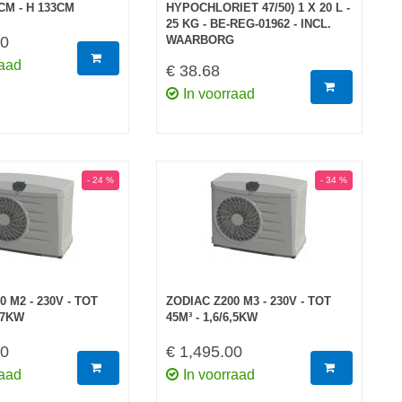
CM - H 133CM
HYPOCHLORIET 47/50) 1 X 20 L -
25 KG - BE-REG-01962 - INCL.
00
WAARBORG
raad
€ 38.68
In voorraad
- 24 %
- 34 %
 M2 - 230V - TOT
ZODIAC Z200 M3 - 230V - TOT
4,7KW
45M³ - 1,6/6,5KW
00
€ 1,495.00
raad
In voorraad