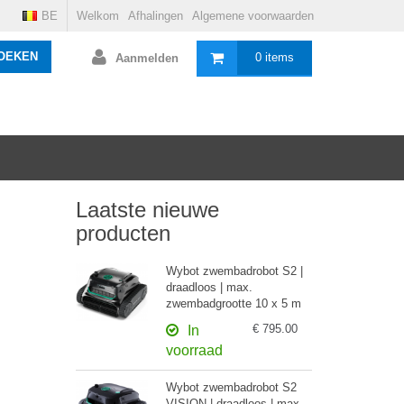
BE
Welkom
Afhalingen
Algemene voorwaarden
OEKEN
0 items
Aanmelden
Laatste nieuwe
producten
Wybot zwembadrobot S2 |
draadloos | max.
zwembadgrootte 10 x 5 m
€ 795.00
In
voorraad
Wybot zwembadrobot S2
VISION | draadloos | max.