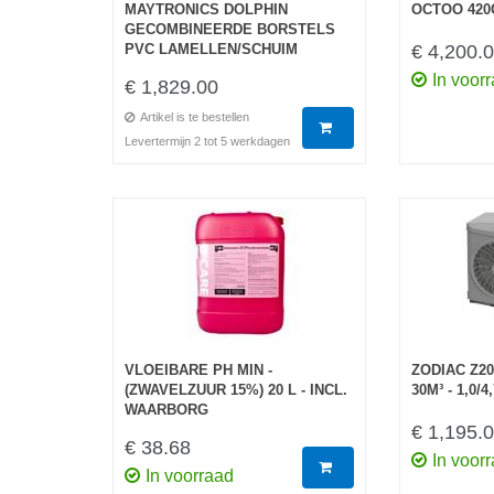
MAYTRONICS DOLPHIN
OCTOO 420
GECOMBINEERDE BORSTELS
PVC LAMELLEN/SCHUIM
€ 4,200.
In voor
€ 1,829.00
Artikel is te bestellen
Levertermijn 2 tot 5 werkdagen
VLOEIBARE PH MIN -
ZODIAC Z200
(ZWAVELZUUR 15%) 20 L - INCL.
30M³ - 1,0/
WAARBORG
€ 1,195.
€ 38.68
In voor
In voorraad