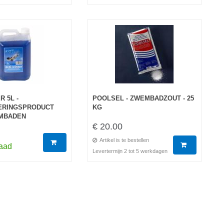
R 5L -
POOLSEL - ZWEMBADZOUT - 25
ERINGSPRODUCT
KG
MBADEN
€ 20.00
Artikel is te bestellen
raad
Levertermijn 2 tot 5 werkdagen