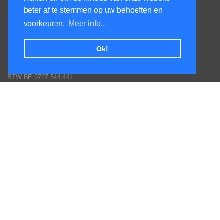
beter af te stemmen op uw behoeften en
KenS services bv
voorkeuren.
Meer info...
Honsdonkstraat 25A
3120 Tremelo
Ok!
Tel. 016/60.93.00 - 0475/620.520
Email: info@poolservices.be
BTW BE 0727.544.441
Veel gestelde vragen
Hoe een bestelling plaatsen
Afhalingen
Toestellen monteren
Goederen terug sturen
Betaal mogelijkheden
Garantie voorwaarden fabrikanten
Inschrijven nieuws en promotie brieven
Volg ons op