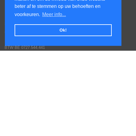
beter af te stemmen op uw behoeften en
KenS services bv
voorkeuren.
Meer info...
Honsdonkstraat 25A
3120 Tremelo
Ok!
Tel. 016/60.93.00 - 0475/620.520
Email: info@poolservices.be
BTW BE 0727.544.441
Veel gestelde vragen
Hoe een bestelling plaatsen
Afhalingen
Toestellen monteren
Goederen terug sturen
Betaal mogelijkheden
Garantie voorwaarden fabrikanten
Inschrijven nieuws en promotie brieven
Volg ons op