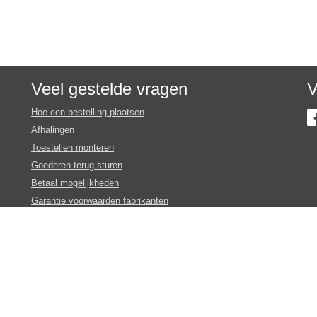
Veel gestelde vragen
V
Hoe een bestelling plaatsen
Afhalingen
Toestellen monteren
Goederen terug sturen
Betaal mogelijkheden
Garantie voorwaarden fabrikanten
Inschrijven nieuws en promotie brieven