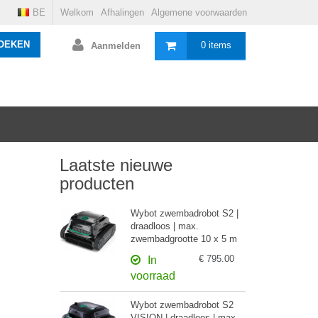
BE
Welkom
Afhalingen
Algemene voorwaarden
OEKEN
0 items
Aanmelden
Laatste nieuwe
producten
Wybot zwembadrobot S2 |
draadloos | max.
zwembadgrootte 10 x 5 m
€ 795.00
In
voorraad
Wybot zwembadrobot S2
VISION | draadloos | max.