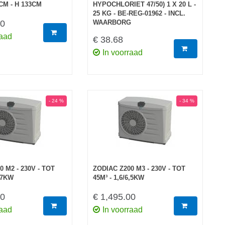
CM - H 133CM
HYPOCHLORIET 47/50) 1 X 20 L -
25 KG - BE-REG-01962 - INCL.
00
WAARBORG
raad
€ 38.68
In voorraad
- 24 %
- 34 %
 M2 - 230V - TOT
ZODIAC Z200 M3 - 230V - TOT
4,7KW
45M³ - 1,6/6,5KW
00
€ 1,495.00
raad
In voorraad