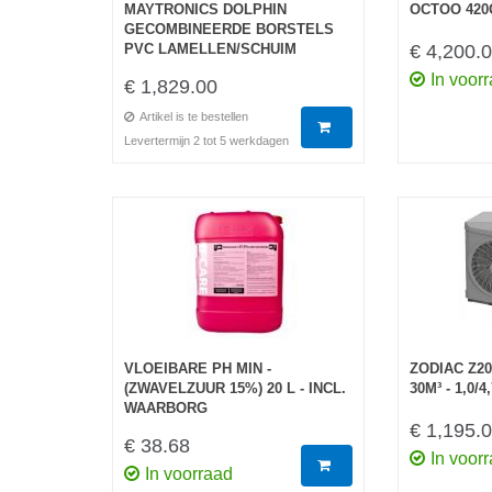
MAYTRONICS DOLPHIN
OCTOO 420
GECOMBINEERDE BORSTELS
PVC LAMELLEN/SCHUIM
€ 4,200.
In voor
€ 1,829.00
Artikel is te bestellen
Levertermijn 2 tot 5 werkdagen
VLOEIBARE PH MIN -
ZODIAC Z200
(ZWAVELZUUR 15%) 20 L - INCL.
30M³ - 1,0/
WAARBORG
€ 1,195.
€ 38.68
In voor
In voorraad