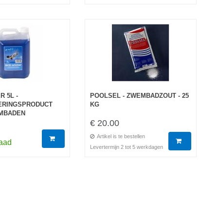
R 5L -
POOLSEL - ZWEMBADZOUT - 25
ERINGSPRODUCT
KG
MBADEN
€ 20.00
Artikel is te bestellen
raad
Levertermijn 2 tot 5 werkdagen