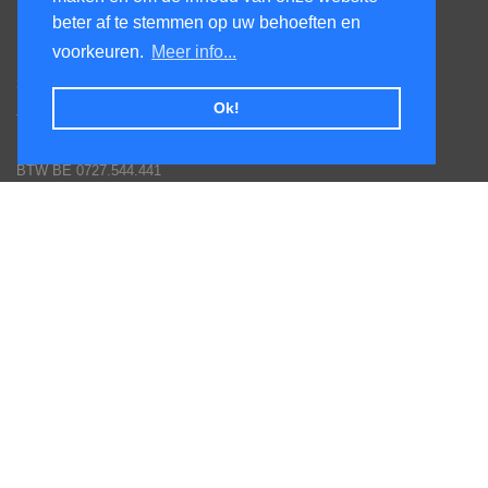
beter af te stemmen op uw behoeften en
KenS services bv
voorkeuren.
Meer info...
Honsdonkstraat 25A
3120 Tremelo
Ok!
Tel. 016/60.93.00 - 0475/620.520
Email: info@poolservices.be
BTW BE 0727.544.441
Veel gestelde vragen
Hoe een bestelling plaatsen
Afhalingen
Toestellen monteren
Goederen terug sturen
Betaal mogelijkheden
Garantie voorwaarden fabrikanten
Inschrijven nieuws en promotie brieven
Volg ons op