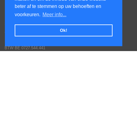
beter af te stemmen op uw behoeften en
KenS services bv
voorkeuren.
Meer info...
Honsdonkstraat 25A
3120 Tremelo
Ok!
Tel. 016/60.93.00 - 0475/620.520
Email: info@poolservices.be
BTW BE 0727.544.441
Veel gestelde vragen
Hoe een bestelling plaatsen
Afhalingen
Toestellen monteren
Goederen terug sturen
Betaal mogelijkheden
Garantie voorwaarden fabrikanten
Inschrijven nieuws en promotie brieven
Volg ons op