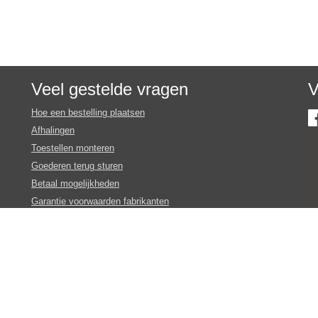
Veel gestelde vragen
V
Hoe een bestelling plaatsen
Afhalingen
Toestellen monteren
Goederen terug sturen
Betaal mogelijkheden
Garantie voorwaarden fabrikanten
Inschrijven nieuws en promotie brieven