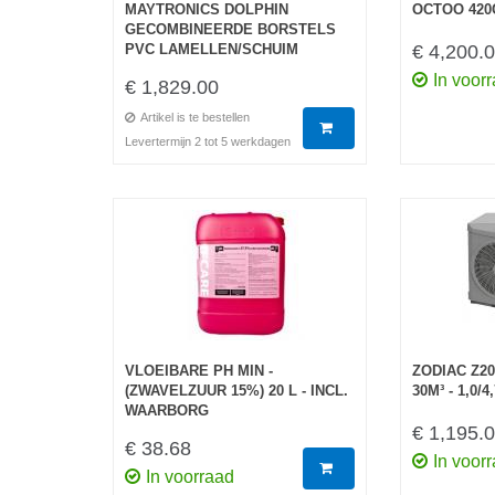
MAYTRONICS DOLPHIN
OCTOO 420
GECOMBINEERDE BORSTELS
PVC LAMELLEN/SCHUIM
€ 4,200.
In voor
€ 1,829.00
Artikel is te bestellen
Levertermijn 2 tot 5 werkdagen
VLOEIBARE PH MIN -
ZODIAC Z200
(ZWAVELZUUR 15%) 20 L - INCL.
30M³ - 1,0/
WAARBORG
€ 1,195.
€ 38.68
In voor
In voorraad