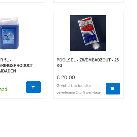
R 5L -
POOLSEL - ZWEMBADZOUT - 25
ERINGSPRODUCT
KG
MBADEN
€ 20.00
Artikel is te bestellen
raad
Levertermijn 2 tot 5 werkdagen