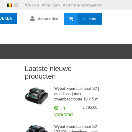
BE
Welkom
Afhalingen
Algemene voorwaarden
OEKEN
0 items
Aanmelden
Laatste nieuwe
producten
Wybot zwembadrobot S2 |
draadloos | max.
zwembadgrootte 10 x 5 m
€ 795.00
In
voorraad
Wybot zwembadrobot S2
VISION | draadloos | max.