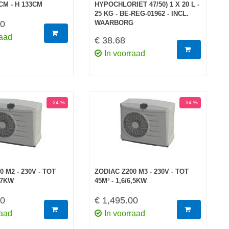
CM - H 133CM
HYPOCHLORIET 47/50) 1 X 20 L -
25 KG - BE-REG-01962 - INCL.
00
WAARBORG
raad
€ 38.68
In voorraad
- 24 %
- 34 %
 M2 - 230V - TOT
ZODIAC Z200 M3 - 230V - TOT
4,7KW
45M³ - 1,6/6,5KW
00
€ 1,495.00
raad
In voorraad