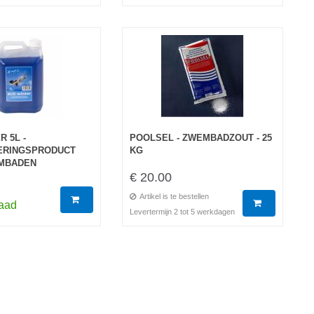
R 5L -
POOLSEL - ZWEMBADZOUT - 25
ERINGSPRODUCT
KG
MBADEN
€ 20.00
Artikel is te bestellen
raad
Levertermijn 2 tot 5 werkdagen