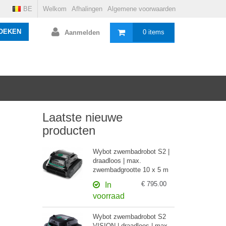
BE
Welkom
Afhalingen
Algemene voorwaarden
OEKEN
0 items
Aanmelden
Laatste nieuwe
producten
Wybot zwembadrobot S2 |
draadloos | max.
zwembadgrootte 10 x 5 m
€ 795.00
In
voorraad
Wybot zwembadrobot S2
VISION | draadloos | max.