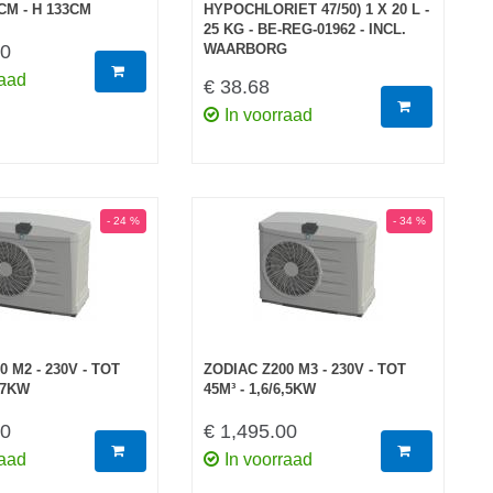
CM - H 133CM
HYPOCHLORIET 47/50) 1 X 20 L -
25 KG - BE-REG-01962 - INCL.
00
WAARBORG
raad
€ 38.68
In voorraad
- 24 %
- 34 %
 M2 - 230V - TOT
ZODIAC Z200 M3 - 230V - TOT
4,7KW
45M³ - 1,6/6,5KW
00
€ 1,495.00
raad
In voorraad