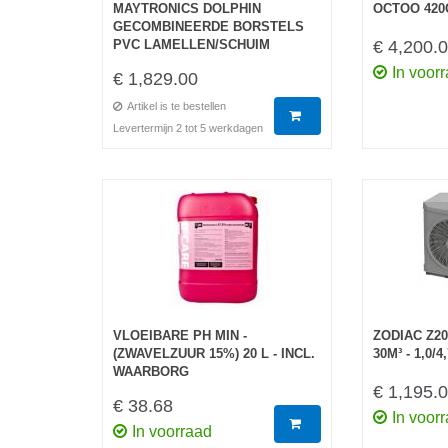
MAYTRONICS DOLPHIN
OCTOO 420
GECOMBINEERDE BORSTELS
PVC LAMELLEN/SCHUIM
€ 4,200.
In voor
€ 1,829.00
Artikel is te bestellen
Levertermijn 2 tot 5 werkdagen
VLOEIBARE PH MIN -
ZODIAC Z200
(ZWAVELZUUR 15%) 20 L - INCL.
30M³ - 1,0/
WAARBORG
€ 1,195.
€ 38.68
In voor
In voorraad