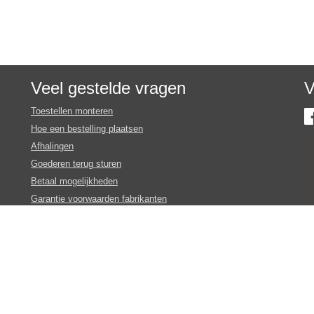
Veel gestelde vragen
V
Toestellen monteren
Hoe een bestelling plaatsen
Afhalingen
Goederen terug sturen
Betaal mogelijkheden
Garantie voorwaarden fabrikanten
Inschrijven nieuws en promotie brieven