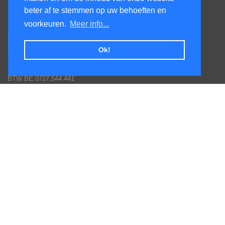
beter af te stemmen op uw behoeften en
KenS services bv
voorkeuren.
Meer info...
Honsdonkstraat 25A
3120 Tremelo
Ok!
Tel. 016/60.93.00 - 0475/620.520
Email: info@poolservices.be
BTW BE 0727.544.441
Veel gestelde vragen
Hoe een bestelling plaatsen
Afhalingen
Toestellen monteren
Goederen terug sturen
Betaal mogelijkheden
Garantie voorwaarden fabrikanten
Inschrijven nieuws en promotie brieven
Volg ons op